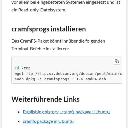
vor allem bei eingebetteten Systemen eingesetzt und ist
ein Read-only-Dateisystem.
cramfsprogs installieren
Das CramFS-Paket könnt ihr über die folgenden
Terminal-Befehle installieren:
cd
 /tmp

wget ftp://ftp.si.debian.org/debian/pool/main/c/cr
sudo dpkg -i cramfsprogs_1.1-6_amd64.deb
Weiterführende Links
Publishing history : cramfs package : Ubuntu
cramfs package in Ubuntu