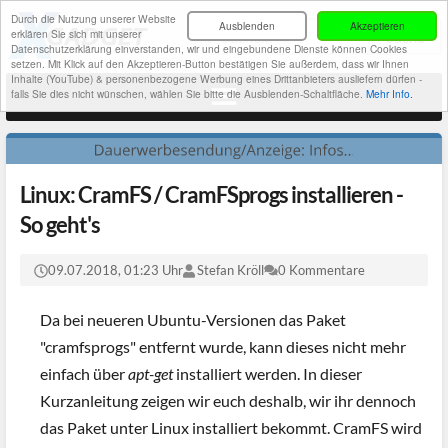
Durch die Nutzung unserer Website
Ausblenden
Akzeptieren
erklären Sie sich mit unserer
Datenschutzerklärung einverstanden, wir und eingebundene Dienste können Cookies
setzen. Mit Klick auf den Akzeptieren-Button bestätigen Sie außerdem, dass wir Ihnen
Inhalte (YouTube) & personenbezogene Werbung eines Drittanbieters ausliefern dürfen -
falls Sie dies nicht wünschen, wählen Sie bitte die Ausblenden-Schaltfläche.
Mehr Info.
Linux: CramFS / CramFSprogs installieren -
So geht's
09.07.2018, 01:23 Uhr
Stefan Kröll
0 Kommentare
Da bei neueren Ubuntu-Versionen das Paket
"cramfsprogs" entfernt wurde, kann dieses nicht mehr
einfach über
apt-get
installiert werden. In dieser
Kurzanleitung zeigen wir euch deshalb, wir ihr dennoch
das Paket unter Linux installiert bekommt. CramFS wird