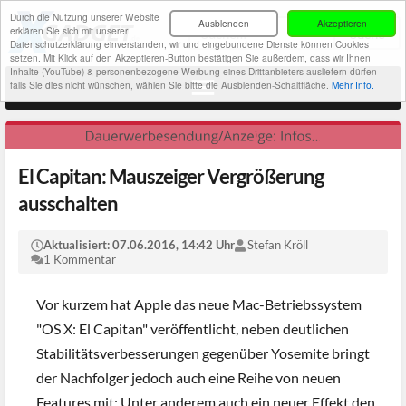
Durch die Nutzung unserer Website
Ausblenden
Akzeptieren
erklären Sie sich mit unserer
Datenschutzerklärung einverstanden, wir und eingebundene Dienste können Cookies
setzen. Mit Klick auf den Akzeptieren-Button bestätigen Sie außerdem, dass wir Ihnen
Inhalte (YouTube) & personenbezogene Werbung eines Drittanbieters ausliefern dürfen -
falls Sie dies nicht wünschen, wählen Sie bitte die Ausblenden-Schaltfläche.
Mehr Info.
El Capitan: Mauszeiger Vergrößerung
ausschalten
Aktualisiert:
07.06.2016, 14:42 Uhr
Stefan Kröll
1 Kommentar
Vor kurzem hat Apple das neue Mac-Betriebssystem
"OS X: El Capitan" veröffentlicht, neben deutlichen
Stabilitätsverbesserungen gegenüber Yosemite bringt
der Nachfolger jedoch auch eine Reihe von neuen
Features mit: Unter anderem auch ein neuer Effekt den