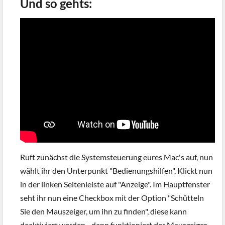
Und so gehts:
Ruft zunächst die Systemsteuerung eures Mac's auf, nun
wählt ihr den Unterpunkt "Bedienungshilfen". Klickt nun
in der linken Seitenleiste auf "Anzeige". Im Hauptfenster
seht ihr nun eine Checkbox mit der Option "Schütteln
Sie den Mauszeiger, um ihn zu finden", diese kann
deaktiviert werden - dann funktioniert der Mauszeiger