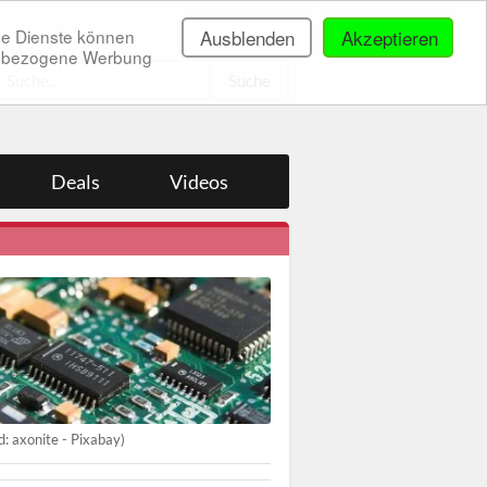
ne Dienste können
Ausblenden
Akzeptieren
onenbezogene Werbung
.
Deals
Videos
ld: axonite - Pixabay)