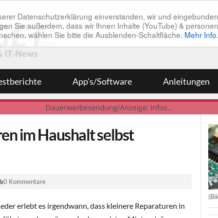
unserer Datenschutzerklärung einverstanden, wir und eingebunde
tätigen Sie außerdem, dass wir Ihnen Inhalte (YouTube) & pers
 wünschen, wählen Sie bitte die Ausblenden-Schaltfläche.
Mehr Info
estberichte
App's/Software
Anleitungen
en im Haushalt selbst
0 Kommentare
(Bi
jeder erlebt es irgendwann, dass kleinere Reparaturen in