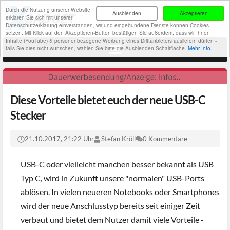
Durch die Nutzung unserer Website
Ausblenden
Akzeptieren
erklären Sie sich mit unserer
Datenschutzerklärung einverstanden, wir und eingebundene Dienste können Cookies
setzen. Mit Klick auf den Akzeptieren-Button bestätigen Sie außerdem, dass wir Ihnen
Inhalte (YouTube) & personenbezogene Werbung eines Drittanbieters ausliefern dürfen -
falls Sie dies nicht wünschen, wählen Sie bitte die Ausblenden-Schaltfläche.
Mehr Info.
Diese Vorteile bietet euch der neue USB-C
Stecker
21.10.2017, 21:22 Uhr
Stefan Kröll
0 Kommentare
USB-C oder vielleicht manchen besser bekannt als USB
Typ C, wird in Zukunft unsere "normalen" USB-Ports
ablösen. In vielen neueren Notebooks oder Smartphones
wird der neue Anschlusstyp bereits seit einiger Zeit
verbaut und bietet dem Nutzer damit viele Vorteile -